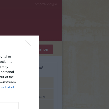
Δωρεάν Δείγμα
sonal or
ection to
ou may
σμιο Βιογραφικό Λεξικό
 personal
ύμενη
out of the
θος
 downstream
ος ( ; - 289 π.Χ.)
B’s List of
ος ( ; - 307 π.Χ.)
ος (β' μισό 1ου αι. π.Χ. - αρχές 1ου αι.
ος ο Λυσανίου (3ος αι. π.Χ.)
ς (τέλη 5ου - αρχές 4ου αι. π.Χ.)