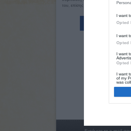
Persona
του, επίσης στωικό φιλόσοφο, Αντίπατ
I want t
Opted 
I want t
Opted 
I want 
Advertis
Opted 
I want t
of my P
was col
Opted 