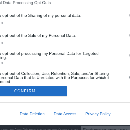
l Data Processing Opt Outs
ρο*. ...
Αρχέδαμ
Αρχέδη
o opt-out of the Sharing of my personal data.
Αρχέδημ
In
Αρχέδημ
Αρχέδημ
o opt-out of the Sale of my Personal Data.
Αρχέδικο
In
Αρχέλα
Αρχέλα
to opt-out of processing my Personal Data for Targeted
ing.
Αρχέλαο
In
Αρχέλαο
Αρχέλαο
o opt-out of Collection, Use, Retention, Sale, and/or Sharing
ersonal Data that Is Unrelated with the Purposes for which it
Αρχέλαο
lected.
Αρχέλαο
Out
CONFIRM
Αρχέλαο
Αρχέλαο
Data Deletion
Data Access
Privacy Policy