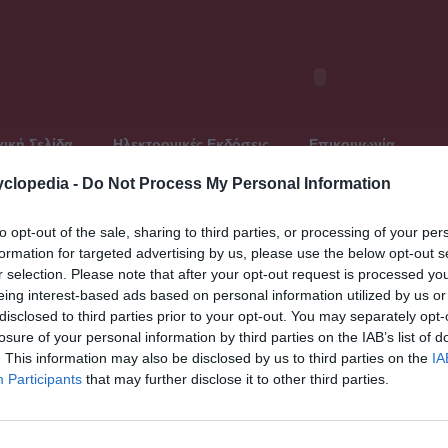
ική Σελίδα
Ηλεκτρονικές Εκδόσεις
Επικοινωνία
clopedia -
Do Not Process My Personal Information
to opt-out of the sale, sharing to third parties, or processing of your per
formation for targeted advertising by us, please use the below opt-out s
ελευταία ανανέωση: Τετάρτη, 19 Ιουνίου 2013
r selection. Please note that after your opt-out request is processed y
Παγκό
περ. 200 - 140 π.Χ.)
eing interest-based ads based on personal information utilized by us or
« Προηγο
disclosed to third parties prior to your opt-out. You may separately opt-
Αρχάγα
losure of your personal information by third parties on the IAB’s list of
Αρχάγαθ
. This information may also be disclosed by us to third parties on the
IA
Αρχάγαθ
Participants
that may further disclose it to other third parties.
Αρχάγαθ
 π.Χ.). Φιλόσοφος με στωική κατεύθυνση, ιδρυτής μιας
μ.Χ.)
Αρχάγαθ
 Βαβυλώνα. Στην Αθήνα ο Αρχέδημος ήταν μαθητής του
νη* του Βαβυλώνιου και πλησίαζε στις ιδέες το συμπολίτη
Αρχέβιο