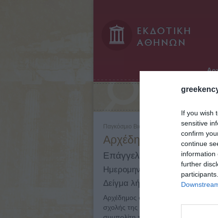
Αρχ
greekency
Αναζήτηση:
If you wish 
sensitive in
Παγκόσμιο Βιογραφικό Λεξικό - Τόμος: 2 - Τ
confirm you
Αρχέδημος ο Ταρσεύς (
continue se
information 
Επάγγελμα: Φιλόσοφος
further disc
Ημερομηνίες: 200 - 140
participants
Δείγμα λήμματος:
Downstream 
Αρχέδημος ο Ταρσεύς (περ. 200 - 140
σχολής της στωικής φιλοσοφίας στη
συμπολίτη του Ζήνωνα* και του Διογέ