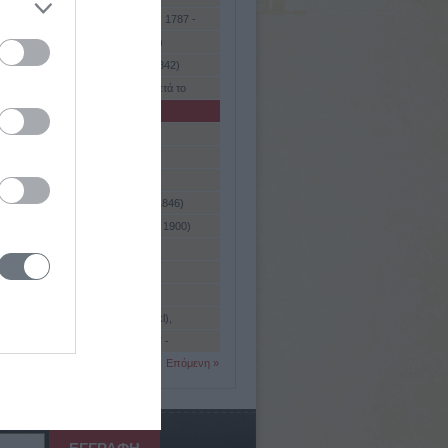
ις, Μάρκος - Αντώνιος (Κέρκυρα, 1787 -
πολη, 1829)
ις, Σπυρίδων (Κέρκυρα, ; - 1738)
ις, Σταμάτιος (Κέρκυρα, 1774 - 1842)
ις. Νικόλαος (Κέρκυρα, 1634 - μετά το
άς. Δωρόθεος (Ιθάκη, 1740 ; -
ντινούπολη, 1818)
ώτης
ώτης, Κωνσταντίνος
ς ή Βούλτζος
ς, Διονύσιος (Ζάκυνθος, 1788 - 1846)
ς, Ιωάννης (Ζάκυνθος, 1835 - ; , 1900)
Wundt), Βίλχελμ (1832 - 1920)
ς (β' μισό 6ου αι. π.Χ.)
χης
ης (γαλλ. Μπουρμπακί, Bourbakl),
 (Διονύσιος - Σωτήριος) (Σαρλ, Ντενί -
ης, Διονύσιος (Κεφαλλονιά, 1787 -
(1816 - 1897)
ό Αττικής, 1827)
Επόμενη »