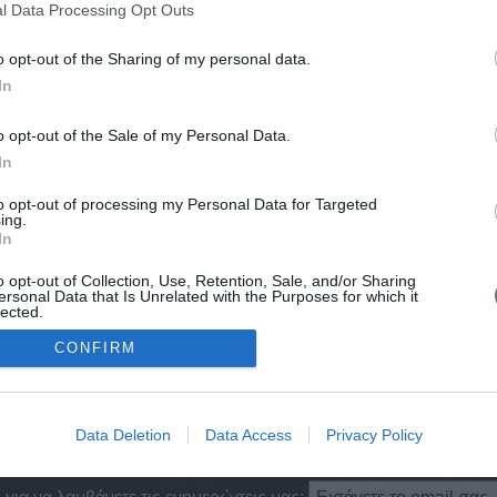
l Data Processing Opt Outs
Βούλγαρ
Πετρού
Βούλγαρ
 - Κωνσταντινούπολη, 1818). Λόγιος κληρικός. Σπούδασε
o opt-out of the Sharing of my personal data.
αγγελική Σχολή της Σμύρνης (1759 - 65), κοντά στον
Βούλγαρ
In
εο Δενδρινό . Συνοδεύοντας τον πατριάρχη Ιεροσολύμων
Βούλγαρ
 τη ...
1684)
Βουλησμ
o opt-out of the Sale of my Personal Data.
Κωνστα
Βουλπι
In
Βουλπι
Βούλτσο
to opt-out of processing my Personal Data for Targeted
ing.
Βούλτσο
In
Βούλτσο
Βουντ (
o opt-out of Collection, Use, Retention, Sale, and/or Sharing
ersonal Data that Is Unrelated with the Purposes for which it
Βούπαλο
lected.
Βούρβα
Out
CONFIRM
Βούρβαχ
Κάρολος
Βούρβαχ
Σοτέρ) 
Καματερ
Data Deletion
Data Access
Privacy Policy