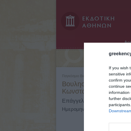
Αρχ
greekency
Αναζήτηση:
If you wish 
sensitive in
Παγκόσμιο Βιογραφικό Λεξικό - Τόμος: 2 - 
confirm you
Βουλησμάς. Δωρόθεος (
continue se
Κωνσταντινούπολη, 18
information 
further disc
Επάγγελμα: Λόγιος, Κληρικ
participants
Ημερομηνίες: 1740 - 1818
Downstream 