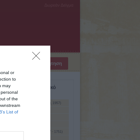
Δωρεάν Δείγμα
sonal or
ection to
ou may
σμιο Βιογραφικό Λεξικό
 personal
ύμενη
out of the
ης, Πέτρος (΄Υδρα, 1883 - Αθήνα, 1957)
 downstream
ρης, Φρατζέσκος
B’s List of
ρις
ις, Ευγένιος (Κέρκυρα, 1716 -
πολη Ρωσίας, 1806)
ις, Ιωάννης (Κέρκυρα, περ. 1687 - 1751)
ις, Κωνσταντίνος (1869 - 1942)