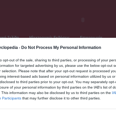
ική Σελίδα
Ηλεκτρονικές Εκδόσεις
Επικοινωνία
clopedia -
Do Not Process My Personal Information
to opt-out of the sale, sharing to third parties, or processing of your per
formation for targeted advertising by us, please use the below opt-out s
Τελευταία ανανέωση: Παρασκευή, 5 Ιουλίου 2013
r selection. Please note that after your opt-out request is processed y
Παγκό
Ιθάκη, 1740 ; -
eing interest-based ads based on personal information utilized by us or
18)
« Προηγο
disclosed to third parties prior to your opt-out. You may separately opt-
Βούλγαρ
losure of your personal information by third parties on the IAB’s list of
ός
Βούλγα
. This information may also be disclosed by us to third parties on the
IA
Βούλγα
Participants
that may further disclose it to other third parties.
Βούλγαρ
Πετρού
Βούλγαρ
Βούλγαρ