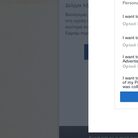
Persona
Δείγμα λήμματος:
Βουλησμάς. Δωρόθεος (Ιθάκη, 1740 ;
I want t
στη σχολή του Αιτωλικού και στην Ευ
Opted 
αυστηρά συντηρητικό δάσκαλο Ιερόθ
Εφραίμ περιόδευσε την Παλαιστίνη και
I want t
Opted 
I want 
Advertis
Opted 
I want t
of my P
was col
Opted 