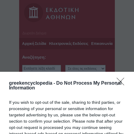
Δωρεάν Δείγμα
Αρχική Σελίδα
Ηλεκτρονικές Εκδόσεις
Επικοινωνία
Αναζήτηση:
greekencyclopedia -
Do Not Process My Personal
Information
Παγκόσμιο Βιογραφικό Λεξικό - Τόμος: 2 -
If you wish to opt-out of the sale, sharing to third parties, or
Τελευταία ανανέωση: Τετάρτη, 10 Ιουλίου 2013
processing of your personal or sensitive information for
Βόδας, Μιχαήλ
targeted advertising by us, please use the below opt-out
Ημερομηνίες: -
section to confirm your selection. Please note that after your
opt-out request is processed you may continue seeing
Δείγμα λήμματος:
interest-based ads based on personal information utilized by