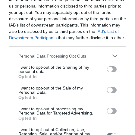
Βόδας, Μιχαήλ. Βλ. Σούτσος, Μιχαήλ. ...
us or personal information disclosed to third parties prior to
your opt-out. You may separately opt-out of the further
disclosure of your personal information by third parties on the
IAB’s list of downstream participants. This information may
also be disclosed by us to third parties on the
IAB’s List of
Downstream Participants
that may further disclose it to other
third parties.
Παγκόσμιο Βιογραφικό Λεξικό
« Προηγούμενη
Personal Data Processing Opt Outs
Βογιατζής, Ιερώνυμος (Δημητσάνα, 1824 -
1897)
I want to opt-out of the Sharing of my
Βογιατζής, Χάρης (Αθήνα, 1924 - Παρίσι, 1981)
personal data.
Βογιατζίδης, Ιωάννης ( Ανδρος, 1877 - Αθήνα,
Opted In
1961)
Βογιατζόγλου, Δημήτριος (1768 - ; )
I want to opt-out of the Sale of my
Βογομίλος (βουλγ. Μπογκομίλ,δηλ. Θεόφιλος)
Personal Data.
(10ος αι. μ.Χ.)
Βογορίδης
Opted In
Βογορίδης, Αθανάσιος (Καζάν Βουλγαρίας,
1788 ; - Παρίσι, 1826)
I want to opt-out of processing my
Βογορίδης, Αλέξανδρος (γνωστός ως Αλέκο -
Personal Data for Targeted Advertising.
πασάς). (Κωνσταντινούπολη, 1823 - Παρίσι,
Βογορίδης, Στέφανος (Καζάν Βουλγαρίας, 1782
Opted In
1910)
- Κωνσταντινούπολη, 1859)
Βόγορις
I want to opt-out of Collection, Use,
Βόδας, Μιχαήλ
Retention, Sale, and/or Sharing of my