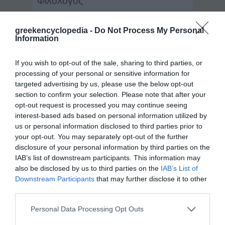
Φιλόλογος
Ημερομηνίες: 1880 - 1959
greekencyclopedia -
Do Not Process My Personal
Information
If you wish to opt-out of the sale, sharing to third parties, or
processing of your personal or sensitive information for
targeted advertising by us, please use the below opt-out
section to confirm your selection. Please note that after your
opt-out request is processed you may continue seeing
interest-based ads based on personal information utilized by
us or personal information disclosed to third parties prior to
your opt-out. You may separately opt-out of the further
Δείγμα λήμματος:
disclosure of your personal information by third parties on the
IAB’s list of downstream participants. This information may
Βαμβουδάκης, Εμμανουήλ (Βαθύ Σάμου,
1880 - 1959). Σάμιος ιεροψάλτης και
also be disclosed by us to third parties on the
IAB’s List of
φιλόλογος. Διδάχτηκε τα πρώτα γράμματα
Downstream Participants
that may further disclose it to other
και τις αρχές της βυζαντινής μουσικής από
third parties.
το σοφό ηγούμενο της Μονής του Σταυρού
Θεοφάνη* Αρέλη. Την επίδοσή του εκτίμησε
Personal Data Processing Opt Outs
ο μητροπολίτης Σάμου Αθανάσιος