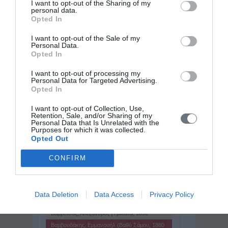
I want to opt-out of the Sharing of my
Καπουράλης που έγινε και αυτός δάσκαλός
personal data.
...
Opted In
I want to opt-out of the Sale of my
Personal Data.
Opted In
I want to opt-out of processing my
Personal Data for Targeted Advertising.
Παγκόσμιο Βιογραφικό Λεξικό
Opted In
« Προηγούμενη
I want to opt-out of Collection, Use,
Βαλτινός, Κωνσταντίνος (ή Δόσταγας)
Retention, Sale, and/or Sharing of my
Βαλτινός, Σωτήριος ( ; - 1825)
Personal Data that Is Unrelated with the
Purposes for which it was collected.
Βαμβακάρης, Μάρκος (Σκαλί ΄Ανω Σύρου,
Opted Out
1905 - Νίκαια Πειραιά, 1972)
Βαμβακάς
Βαμβακάς, Στέφανος ( ; - 1826)
CONFIRM
Βαμβακάς, Χαρίσιος (Κοζάνη, 1872 -
Θεσσαλονίκη, 1952)
Βάμβας
Βάμβας, Ιωάννης
Data Deletion
Data Access
Privacy Policy
Βάμβας, Νεόφυτος (Χίος, περ. 1776 - Αθήνα,
1855)
Βαμβέτσος, Αλέξανδρος (Τρίκαλα, 1890 -
Αθήνα, 1971)
Βαμβουδάκης, Εμμανουήλ (Βαθύ Σάμου, 1880