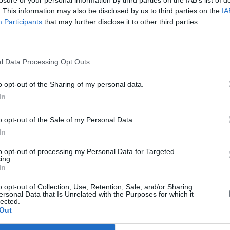
losure of your personal information by third parties on the IAB’s list of
1455)
. This information may also be disclosed by us to third parties on the
Πιζάνο 
IA
Participants
that may further disclose it to other third parties.
Πιζάνο,
Πιζάνο,
Πιθάρρο
Πικαμπι
l Data Processing Opt Outs
Πικάρ (
Πικάρ (
o opt-out of the Sharing of my personal data.
Πικάσσο
In
Πίκεριν
1919)
Πικιώνη
o opt-out of the Sale of my Personal Data.
Πικκάρ 
In
 1953). Γάλλος καλλιτέχνης ισπανικής καταγωγής, η πιο
Πίκκολο
 ντανταισμού. Κουβανός από πατέρα και Γάλλος από
to opt-out of processing my Personal Data for Targeted
Πίκο ντ
 1897 άρχισε τις σπουδές του, όπως και άλλοι σύγχρονοι
ing.
Τζιοβάν
Πικρός,
In
on ...
1956)
Πιλάτος,
μ.Χ.)
o opt-out of Collection, Use, Retention, Sale, and/or Sharing
ersonal Data that Is Unrelated with the Purposes for which it
lected.
Out