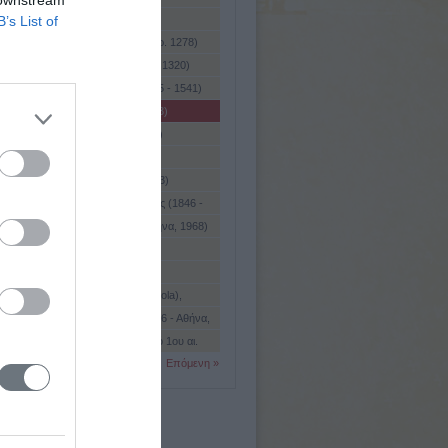
 downstream
(Pisano)
B’s List of
 Νικολό (Νικόλα) (περ. 1225 - περ. 1278)
 Τζιοβάννι (περ. 1250 - γύρω στο 1320)
 (Pizarro), Φρανθίσκο (περ. 1475 - 1541)
ά (Picabia), Φρανσίς (1879 - 1953)
Picard), Σαρλ - Εμίλ (1856 - 1941)
Picard), Σαρλ (1883 - 1965)
 (Picasso), Πάμπλο (1881 - 1973)
γκ (Pickering), ΄Εντουαρντ Τσαρλς (1846 -
ς, Δημήτρης (Πειραιάς, 1887 - Αθήνα, 1968)
(Piccard), Ωγκύστ (1884 - 1962)
ς, Νικόλαος (1792 - 1865)
ε λα Μιράντολα (Pico de la Mirandola),
νι (1463 - 1494)
 Πέτρος (Κωνσταντινούπολη, 1896 - Αθήνα,
 Πόντιος (Pontius Pilatus) (α' μισό 1ου αι.
Επόμενη »