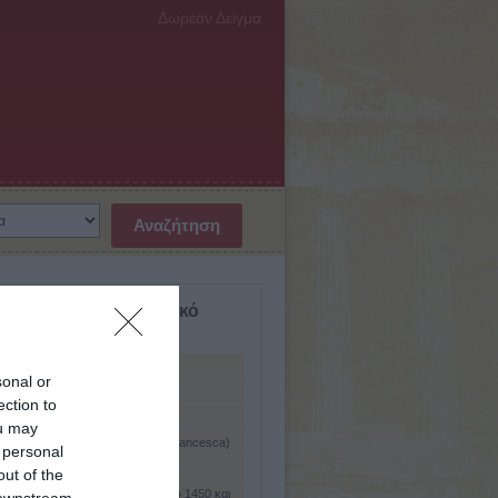
Δωρεάν Δείγμα
σμιο Βιογραφικό Λεξικό
ύμενη
Piaget), Ζαν (1896 - 1980)
sonal or
Piast)
ection to
ς
ou may
τέλλα Φραντσέσκα (Piero delia Francesca)
 personal
420 - 1492)
(Pieron), Ανρί (1881 - 1964)
out of the
λο (Pisanello) (περ. 1395 - μεταξύ 1450 και