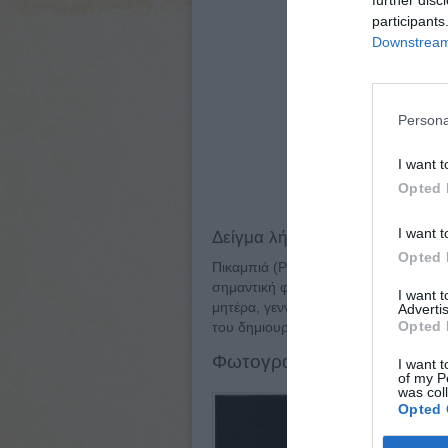
further disc
participants
Downstream 
Persona
I want t
Opted 
I want t
Δείγμα λήμματος:
Opted 
Πικαμπιά (Picabia), Φρανσίς (1879 -
σημαντική φυσιογνωμία του γαλλικού
I want 
μητέρα, γεννήθηκε στο Παρίσι και το
Advertis
Opted 
του δημιουργοί, στο εργαστήριο Corm
Φωτογραφίες
I want t
of my P
was col
Opted 