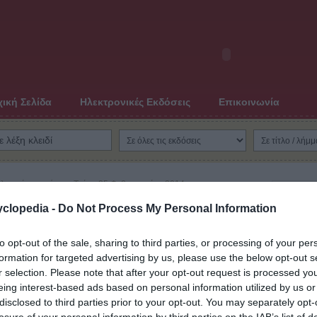
ική Σελίδα
Ηλεκτρονικές Εκδόσεις
Επικοινωνία
Τελευταία ανανέωση: Τρίτη, 25 Φεβρουαρίου 2014
Παγκό
ανσίς (1879 - 1953)
clopedia -
Do Not Process My Personal Information
« Προηγο
Πιαζέ (
to opt-out of the sale, sharing to third parties, or processing of your per
Πιάστ (
formation for targeted advertising by us, please use the below opt-out s
Πιερίδη
r selection. Please note that after your opt-out request is processed y
Πιέρο ν
eing interest-based ads based on personal information utilized by us or
(περ. 1
Πιερόν 
disclosed to third parties prior to your opt-out. You may separately opt-
Πιζανέλ