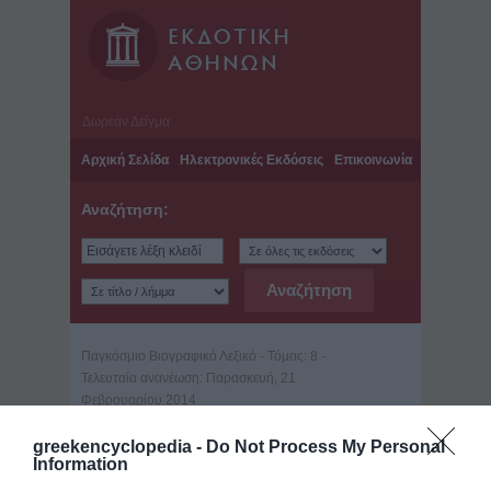
Δωρεάν Δείγμα
Αρχική Σελίδα
Ηλεκτρονικές Εκδόσεις
Επικοινωνία
Αναζήτηση:
Παγκόσμιο Βιογραφικό Λεξικό - Τόμος: 8 -
Τελευταία ανανέωση: Παρασκευή, 21
Φεβρουαρίου 2014
Παφνούτιος ο Μέγας
greekencyclopedia -
Do Not Process My Personal
(όσιος) ( ; - περ. 360)
Information