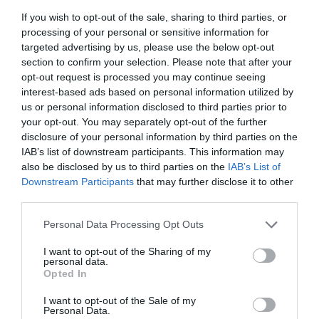
Επάγγελμα: Επίσκοπος
If you wish to opt-out of the sale, sharing to third parties, or
Ημερομηνίες: 0 - 360
processing of your personal or sensitive information for
targeted advertising by us, please use the below opt-out
section to confirm your selection. Please note that after your
Δείγμα λήμματος:
opt-out request is processed you may continue seeing
interest-based ads based on personal information utilized by
Παφνούτιος ο Μέγας (όσιος) ( ; - περ. 360).
us or personal information disclosed to third parties prior to
Αιγύπτιος ομολογητήςκαι επίσκοπος στην
your opt-out. You may separately opt-out of the further
άνω Θηβαΐδα. Ο ακριβής τόπος και χρόνος
disclosure of your personal information by third parties on the
της γέννησής του είναι άγνωστος. Ο
Σωκράτης*, στην Εκκλησιαστική Ιστορία
IAB’s list of downstream participants. This information may
αναφέρει ότι από την παιδική του ηλικία
also be disclosed by us to third parties on the
IAB’s List of
ανατράφηκε «έν άσκητηρίω». Κατά το
Downstream Participants
that may further disclose it to other
διωγμό του Μαξιμίνου* καταδικάστηκε ...
third parties.
Personal Data Processing Opt Outs
I want to opt-out of the Sharing of my
personal data.
Opted In
Παγκόσμιο Βιογραφικό Λεξικό
I want to opt-out of the Sale of my
Personal Data.
« Προηγούμενη