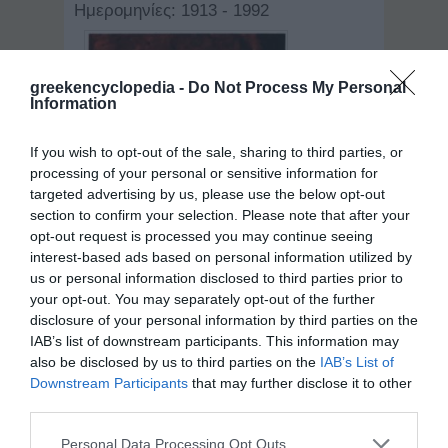
Ημερομηνίες: 1913 - 1992
greekencyclopedia -
Do Not Process My Personal
Information
If you wish to opt-out of the sale, sharing to third parties, or
processing of your personal or sensitive information for
targeted advertising by us, please use the below opt-out
section to confirm your selection. Please note that after your
opt-out request is processed you may continue seeing
interest-based ads based on personal information utilized by
us or personal information disclosed to third parties prior to
your opt-out. You may separately opt-out of the further
disclosure of your personal information by third parties on the
IAB’s list of downstream participants. This information may
Δείγμα λήμματος:
also be disclosed by us to third parties on the
IAB’s List of
Downstream Participants
that may further disclose it to other
Μπέγκιν, Μεναχέμ (1913 - 1992).
third parties.
Ισραηλινός πολιτικός, πρωθυπουργός της
χώρας του κατά την περίοδο 1977 - 84,
Personal Data Processing Opt Outs