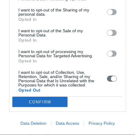
ηγέτης του συντηρητικών αρχών κόμματος
«Λικούντ». Το 1978 - μετά την ομαλοποίηση
I want to opt-out of the Sharing of my
των σχέσεων ανάμεσα στο Ισραήλ και την
personal data.
Αίγυπτο - τιμήθηκε με το Βραβείο Νόμπελ
Opted In
Ειρήνης. Ο Μπέγκιν γεννήθηκε στο ...
I want to opt-out of the Sale of my
Personal Data.
Opted In
I want to opt-out of processing my
Personal Data for Targeted Advertising.
Opted In
Παγκόσμιο Βιογραφικό Λεξικό
I want to opt-out of Collection, Use,
« Προηγούμενη
Retention, Sale, and/or Sharing of my
Personal Data that Is Unrelated with the
Μπαχ (Bach), Καρλ Φίλιππ Εμάνουελ (1714 -
Purposes for which it was collected.
1788)
Μπαχάουερ (Bachauer), Τζίνα, (Αθήνα, 1913 -
Opted Out
1976)
Μπάχμανν (Bachmann), Ίνγκεμποργκ (1926 -
1973)
Μπάχοφεν (Bachofen), Γιόχανν Γιάκομπ (1815
CONFIRM
- 1887)
Μπαχράμ
Μπγερκνες (Bjerknes), Βίλχελμ Φ(ρίμαν)
Κ(όρεν) (1862 - 1951)
Μπγέρκνες (Bjerknes), Γιάκομπ (?αλλ
Data Deletion
Data Access
Privacy Policy
Μπόννεβι) (1897 - 1975)
Μπγέρνσον (Bjornson), Μπγέρνστγερνε
Μαρτίνιους (1832 - 1910)