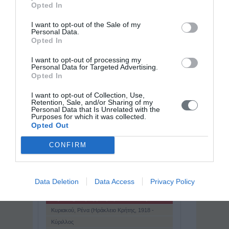
Opted In
I want to opt-out of the Sale of my
Personal Data.
Opted In
Παγκόσμιο Βιογραφικό Λεξικό
I want to opt-out of processing my
Personal Data for Targeted Advertising.
« Προηγούμενη
Opted In
Κυναίγειρος ή Κυνέγειρος ( ; - 490 / 89 π.Χ.)
Κυντ (Kyd), Τόμας (1557 - 1595)
I want to opt-out of Collection, Use,
Retention, Sale, and/or Sharing of my
Κυπριανός (άγιος) (πλήρες όν Θάσκιος
Personal Data that Is Unrelated with the
Καικίλιος Κυπριανός [Thaschius Caecilius
Purposes for which it was collected.
Κυπριανός (Στρόβολος Κύπρου, 1756 -
Cyprianus]) (μεταξύ 200 και 210 - 258 μ.Χ.)
Opted Out
Λευκωσία, 1821)
Κυπριανού, Σπύρος (Λεμεσός, 1932)
Κυριακίδης, Στίλπων (Κομοτηνή, 1887 -
CONFIRM
Θεσσαλονίκη, 1964)
Κυριακίδου - Νέστορος, ΄Αλκη (Θεσσαλονίκη,
1935 - 1988)
Κυριάκος - Διομήδης, Αναστάσιος (Αθήνα, 1843
- 1923)
Κυριακός ο Αγκωνίτης (πραγμ. όν. Κιριάκο ντε'
Data Deletion
Data Access
Privacy Policy
Πιτσικόλι [De' Plz- zikolli]) (1391 - 1452)
Κυριακός, Παναγής (Αθήνα, 1829 - 1901)
Κυριακός, Πέτρος (Αθήνα, 1891 - 1984)
Κυριακού, Ρένα (Ηράκλειο Κρήτης, 1918 -
Αθήνα, 1994)
Κύριλλος