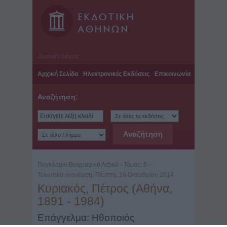
Δωρεάν Δείγμα
Αρχική Σελίδα
Ηλεκτρονικές Εκδόσεις
Επικοινωνία
Αναζήτηση:
Παγκόσμιο Βιογραφικό Λεξικό - Τόμος: 5 -
Τελευταία ανανέωση: Πέμπτη, 16 Οκτωβρίου 2014
Κυριακός, Πέτρος (Αθήνα,
1891 - 1984)
Επάγγελμα: Ηθοποιός