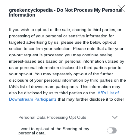
Ημερομηνίες: 1891 - 1984
greekencyclopedia -
Do Not Process My Personal
Δείγμα λήμματος:
Information
Κυριακός, Πέτρος (Αθήνα, 1891 - 1984).
Ηθοποιός του μουσικού θεάτρου και της
If you wish to opt-out of the sale, sharing to third parties, or
επιθεώρησης. Σε μικρή ηλικία έμεινε
processing of your personal or sensitive information for
ορφανός από πατέρα και εργάστηκε σε
targeted advertising by us, please use the below opt-out
τσαγκαράδικο. Παράλληλα οργάνωνε στο
section to confirm your selection. Please note that after your
Μεταξουργείο ερασιτεχνικές παραστάσεις
opt-out request is processed you may continue seeing
Καραγκιόζη. Έτσι γνωρίστηκε με τον Αντ.
interest-based ads based on personal information utilized by
Μόλλα, ο οποίος τον προσέλαβε στο δικό ...
us or personal information disclosed to third parties prior to
Φωτογραφίες
your opt-out. You may separately opt-out of the further
disclosure of your personal information by third parties on the
IAB’s list of downstream participants. This information may
also be disclosed by us to third parties on the
IAB’s List of
Downstream Participants
that may further disclose it to other
third parties.
Personal Data Processing Opt Outs
Πέτρος Κυριακός. Ηθοποιός του μουσικού θεάτρου και
της επιθεώρησης (Αθήνα, Θεατρικό Μουσείο).
I want to opt-out of the Sharing of my
personal data.