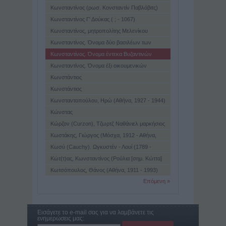
Αθήνα, 1984)
Κωνσταντίνος (ρωσ. Κονσταντίν Παβλόβιτς)
(1779 - 1831)
Κωνσταντίνος Γ' Δούκας ( ; - 1067)
Κωνσταντίνος, μητροπολίτης Μελενίκου
Κωνσταντίνος. Όνομα δύο βασιλέων των
Ελλήνων
Κωνσταντίνος. Όνομα έντεκα Βυζαντινών
αυτοκρατόρων
Κωνσταντίνος. Όνομα έξι οικουμενικών
πατριαρχών
Κωνστάντιος
Κωνστάντιος
Κωνσταντοπούλου, Ηρώ (Αθήνα, 1927 - 1944)
Κώνστας
Κώρζον (Curzon), Τζωρτζ Ναθάνιελ μαρκήσιος
Κώρζον του Keντελοτον (Kedleston) (1859 -
Κωστάκης, Γιώργος (Μόσχα, 1912 - Αθήνα,
1925)
1990)
Κωσύ (Cauchy). Ωγκυστέν - Λουί (1789 -
1857)
Κώτ(τ)ας, Κωνσταντίνος (Ρούλια [σημ. Κώττα]
Κορεστίων, 1863 - Μοναστήρι, 1905)
Κωτσόπουλος, Θάνος (Αθήνα, 1911 - 1993)
Επόμενη »
Εισάγετε το e-mail σας για να λαμβάνετε τις
ενημερώσεις μας: