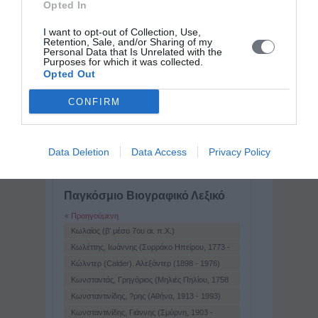
Opted In
I want to opt-out of Collection, Use,
Retention, Sale, and/or Sharing of my
Personal Data that Is Unrelated with the
Purposes for which it was collected.
Opted Out
CONFIRM
Data Deletion
Data Access
Privacy Policy
Παγκόσμιο Βιογραφικό Λεξικό
« Προηγούμενη
Κωλαίος (β' μέσο 7ου αι. π.Χ.)
Κωλέττης, Ιωάννης (Συρράκο Ηπείρου, 1773 -
Αθήνα, 1847)
Κώλντερ (Calder). Αλεξάντερ (1898 - 1976)
Κωνσταντάς, Γρηγόριος (Μηλιές Πηλίου, 1758
- 1844)
Κωνσταντινίδης, ?ρης (Αθήνα, 1913 - 1993)
Κωνσταντινίδης, Γιάννης (Σμύρνη, 1903 -