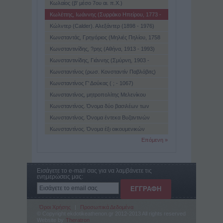
Κωλαίος (β' μέσο 7ου αι. π.Χ.)
Κωλέττης, Ιωάννης (Συρράκο Ηπείρου, 1773 -
Αθήνα, 1847)
Κώλντερ (Calder). Αλεξάντερ (1898 - 1976)
Κωνσταντάς, Γρηγόριος (Μηλιές Πηλίου, 1758
- 1844)
Κωνσταντινίδης, ?ρης (Αθήνα, 1913 - 1993)
Κωνσταντινίδης, Γιάννης (Σμύρνη, 1903 -
Αθήνα, 1984)
Κωνσταντίνος (ρωσ. Κονσταντίν Παβλόβιτς)
(1779 - 1831)
Κωνσταντίνος Γ' Δούκας ( ; - 1067)
Κωνσταντίνος, μητροπολίτης Μελενίκου
Κωνσταντίνος. Όνομα δύο βασιλέων των
Ελλήνων
Κωνσταντίνος. Όνομα έντεκα Βυζαντινών
αυτοκρατόρων
Κωνσταντίνος. Όνομα έξι οικουμενικών
πατριαρχών
Επόμενη »
Εισάγετε το e-mail σας για να λαμβάνετε τις
ενημερώσεις μας:
Όροι Χρήσης
|
Προσωπικά Δεδομένα
© Copyright ekdotikeathenon.gr 2012-2013 All rights reserved
Website by
Theratron