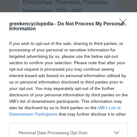
Επάγγελμα: Πολιτικός, Πολιτικός
Ημερομηνίες: 1773 - 1847
greekencyclopedia -
Do Not Process My Personal
Information
Δείγμα λήμματος:
If you wish to opt-out of the sale, sharing to third parties, or
Κωλέττης, Ιωάννης (Συρράκο Ηπείρου,
processing of your personal or sensitive information for
1773 - Αθήνα, 1847). Πολιτικός, αρχηγός
targeted advertising by us, please use the below opt-out
του «γαλλικού» κόμματος. Πρωτοστάτησε
section to confirm your selection. Please note that after your
στους πολιτικούς αγώνες, ιδιαίτερα κατά την
opt-out request is processed you may continue seeing
Επανάσταση και την Οθωνική περίοδο, και
interest-based ads based on personal information utilized by
διατέλεσε πρωθυπουργός (1844 - 47) της
us or personal information disclosed to third parties prior to
πρώτης συνταγματικής κυβέρνησης μετά
your opt-out. You may separately opt-out of the further
την ψήφιση του Συντάγματος ...
disclosure of your personal information by third parties on the
Φωτογραφίες
IAB’s list of downstream participants. This information may
also be disclosed by us to third parties on the
IAB’s List of
Downstream Participants
that may further disclose it to other
third parties.
Personal Data Processing Opt Outs