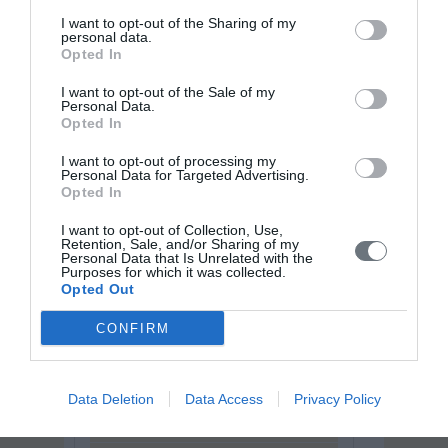
I want to opt-out of the Sharing of my
personal data.
Ιωάννης Κωλέττης. Πρωθυπουργός της Ελλάδας (1844 -
Opted In
47). Ελαιογραφία (Αθήνα, Εθνικό Ιστορικό Μουσείο).
I want to opt-out of the Sale of my
Personal Data.
Opted In
I want to opt-out of processing my
Personal Data for Targeted Advertising.
Opted In
Παγκόσμιο Βιογραφικό Λεξικό
« Προηγούμενη
I want to opt-out of Collection, Use,
Retention, Sale, and/or Sharing of my
Κύρος ο Πανοπολίτης ( ; - περ. 460 μ.Χ.)
Personal Data that Is Unrelated with the
Purposes for which it was collected.
Κύρου
Opted Out
Κύρου, ΄Αδωνις (Αθήνα, 1938)
Κύρου, ΄Αδωνις (Λευκωσία, 1872 - Αθήνα,
CONFIRM
1918)
Κύρου, Αλέξης (Αθήνα, 1901 - 1968)
Κύρου, Αχιλλεύς (Αθήνα, 1898 - Παρίσι, 1950)
Κύρου, Κλείτος (Θεσσαλονίκη, 1921)
Data Deletion
Data Access
Privacy Policy
Κύρου, Κύρος (Αθήνα, 1899 - 1974)
Κύψελος (Κόρινθος, περ. 695 - 627 π.Χ.)