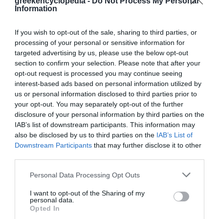
greekencyclopedia -
Do Not Process My Personal
Δείγμα λήμματος:
Information
Κριάρης. Επώνυμο ιστορικής κρητικής
οικογένειας από την επαρχία Σελίνου, της
If you wish to opt-out of the sale, sharing to third parties, or
οποίας πολλά μέλη πήραν ενεργό μέρος
processing of your personal or sensitive information for
στους απελευθερωτικούς αγώνες της
targeted advertising by us, please use the below opt-out
Κρήτης. Γενάρχης της θεωρείται ο Γεώργιος
section to confirm your selection. Please note that after your
Κριάρης (Κουτσογέρακο, 1745 - 1824;) που
opt-out request is processed you may continue seeing
ανέπτυξε αξιόλογη πολεμική δραστηριότητα
interest-based ads based on personal information utilized by
στο επαναστατικό κίνημα του ...
us or personal information disclosed to third parties prior to
your opt-out. You may separately opt-out of the further
Φωτογραφίες
disclosure of your personal information by third parties on the
IAB’s list of downstream participants. This information may
also be disclosed by us to third parties on the
IAB’s List of
Downstream Participants
that may further disclose it to other
third parties.
Personal Data Processing Opt Outs
I want to opt-out of the Sharing of my
personal data.
Opted In