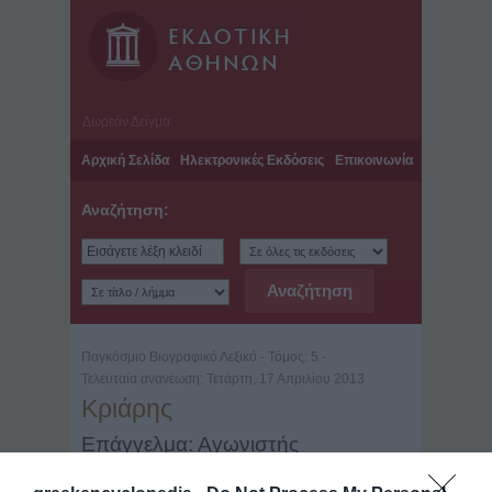
Δωρεάν Δείγμα
Αρχική Σελίδα
Ηλεκτρονικές Εκδόσεις
Επικοινωνία
Αναζήτηση:
Παγκόσμιο Βιογραφικό Λεξικό - Τόμος: 5 -
Τελευταία ανανέωση: Τετάρτη, 17 Απριλίου 2013
Κριάρης
Επάγγελμα: Αγωνιστής
Ημερομηνίες: -