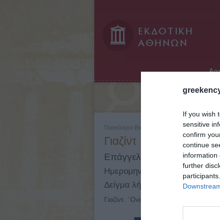
Αρχ
greekency
Αναζήτηση:
If you wish 
sensitive in
Παγκόσμιο Βιογραφικό Λεξικό - Τόμος: 3 - Τ
confirm you
Γιαζίντ
continue se
information 
Επάγγελμα: Δυναστεία
further disc
Ημερομηνίες: 0 - 0
participants
Δείγμα λήμματος:
Downstream 
Γιαζίντ. ΄Ονομα τριών χαλιφών της δυ