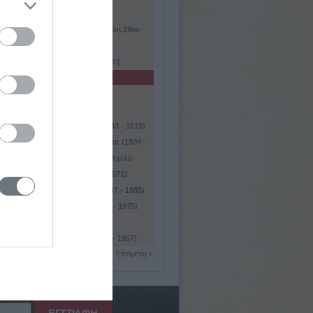
πασάν ( ; - 1164)
λας, Φώτης (Μεταξάς Κοζάνης, τέλη 19ου
τερίνη, 1925)
, Αναστάς (1860 ; - μετά το 1908)
ς, Αναγνώστης - Νικόλας (Σάλωνα [
], 1786 - Ερμούπολη Σύρου, 1875)
 Α' (Ιμπν Μου ασυίγια ιμπν αμπού
άν) (περ. 645 - 683)
 (Jakova), Πρενκ (1919 - 69)
ι ( Jacobi), Φρήντριχ Χάινριχ (1743 - 1819)
ι (Jacobi), Καρλ Γκούσταβ Γιάκομπ (1804 -
ς (Jacobs), Φρήντριχ Kρίστιαν Βίλχελμ
 1847)
σεν (Jacobsen), ΄Αρνε (1902 - 1971)
σεν (Jacobsen), Γενς Πέτερ (1847 - 1885)
σον, Λεονίντ Βενιαμίνοβιτς (1904 - 1975)
σον, Ρόμαν (1896 - 1982)
σταλ (Jacobsthal), Πάουλ (1880 - 1957)
Επόμενη »