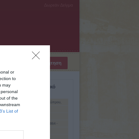
Δωρεάν Δείγμα
sonal or
ection to
ou may
σμιο Βιογραφικό Λεξικό
 personal
ύμενη
out of the
τζης, Πολύκαρπος (Παλαιοχώρι Κύπρου,
 downstream
κοντά στη Λευκωσία, 1970)
υίλλιαμ Μπάτλερ
B’s List of
(1392 - 1910)
σκυ, Αλεξέι Γκεόργκεβιτς φον - (1864 -
φ, Πέιο (1877 - 1914)
λον (Jagellon) (15ος - 16ος αι.)