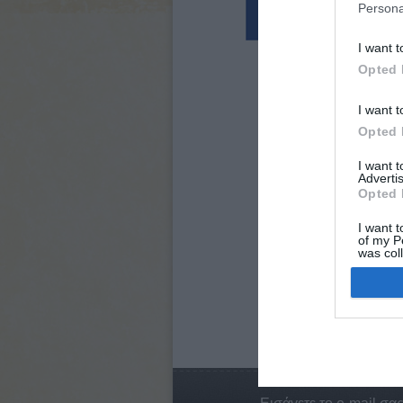
Persona
I want t
Opted 
I want t
Opted 
I want 
Advertis
Opted 
I want t
of my P
was col
Opted 