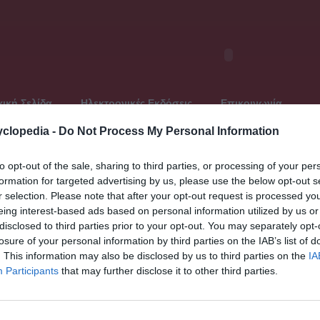
ική Σελίδα
Ηλεκτρονικές Εκδόσεις
Επικοινωνία
clopedia -
Do Not Process My Personal Information
to opt-out of the sale, sharing to third parties, or processing of your per
formation for targeted advertising by us, please use the below opt-out s
ελευταία ανανέωση: Τρίτη, 30 Ιουλίου 2013
r selection. Please note that after your opt-out request is processed y
Παγκό
eing interest-based ads based on personal information utilized by us or
« Προηγο
disclosed to third parties prior to your opt-out. You may separately opt-
Γεωρκά
losure of your personal information by third parties on the IAB’s list of
1930 - 
Γητς, Ο
. This information may also be disclosed by us to third parties on the
IA
Γι ή Λι 
Participants
that may further disclose it to other third parties.
Γιαβλέν
ναστείας των Ομμεϋαδών*. Σημαντικότερος είναι:...
1941)
Γιάβορω
Γιάγκελ