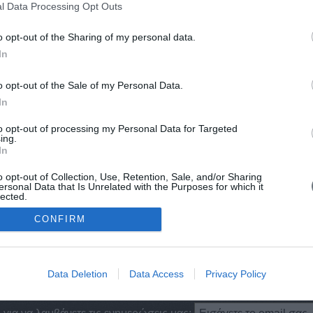
l Data Processing Opt Outs
Γιαγκιμ
Γιαγκού
o opt-out of the Sharing of my personal data.
αι. - Κα
Γιαγκώφ
In
Γιαγτζή
Άμφισσα
Γιαζίντ
o opt-out of the Sale of my Personal Data.
Γιαζίντ
In
Σουφιγι
Γιακόβα
Γιακόμπ
to opt-out of processing my Personal Data for Targeted
ing.
Γιακόμπ
In
1851)
Γιάκομπ
(1764 -
Γιάκομπ
o opt-out of Collection, Use, Retention, Sale, and/or Sharing
ersonal Data that Is Unrelated with the Purposes for which it
Γιάκομπ
lected.
Γιάκομπ
Out
CONFIRM
Γιάκομπ
Γιάκομπ
Data Deletion
Data Access
Privacy Policy