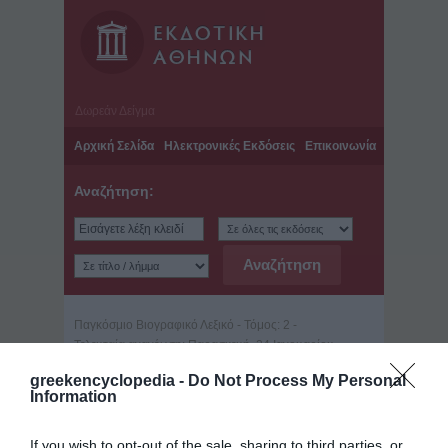
Δωρεάν Δείγμα
Αρχική Σελίδα
Ηλεκτρονικές Εκδόσεις
Επικοινωνία
Αναζήτηση:
Παγκόσμιο Βιογραφικό Λεξικό - Τόμος: 2 -
Τελευταία ανανέωση: Παρασκευή, 24 Ιανουαρίου
2014
greekencyclopedia -
Do Not Process My Personal
Γερανιώτης, Δημήτριος
Information
(Αθήνα, 1871 - 1966)
If you wish to opt-out of the sale, sharing to third parties, or