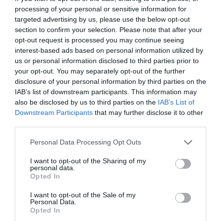
Ημερομηνίες: 1871 - 1966
processing of your personal or sensitive information for
Δείγμα λήμματος:
targeted advertising by us, please use the below opt-out
Γερανιώτης, Δημήτριος (Αθήνα, 1871 -
section to confirm your selection. Please note that after your
1966). Ζωγράφος. Σπούδασε στη Σχολή
opt-out request is processed you may continue seeing
Καλών Τεχνών με δασκάλους τους
interest-based ads based on personal information utilized by
Νικηφόρο Λύτρα*, Κωνσταντίνο Βολανάκη*
us or personal information disclosed to third parties prior to
και Σπυρίδωνα Προσαλέντη*. Συνέχισε τις
your opt-out. You may separately opt-out of the further
σπουδές του στην Ακαδημία του Μονάχου
disclosure of your personal information by third parties on the
(1895 - 99) με καθηγητές του το Νικόλαο
IAB’s list of downstream participants. This information may
Γύζη* και το Φραντς ωον Στουκ . Στο
also be disclosed by us to third parties on the
IAB’s List of
Μόναχο ...
Downstream Participants
that may further disclose it to other
third parties.
Personal Data Processing Opt Outs
I want to opt-out of the Sharing of my
personal data.
Παγκόσμιο Βιογραφικό Λεξικό
Opted In
« Προηγούμενη
I want to opt-out of the Sale of my
Γερακάρης, Κωνσταντίνος (Μυλο- πόταμος
Personal Data.
Κρήτης, 1859 - Δρίσκος, 1912)
Opted In
Γερακάρης, Λιβέριος (ή Λιμπεράκης) (Μάνη,
περ. 1645 - Μπρέσια Ιταλίας, 1697)