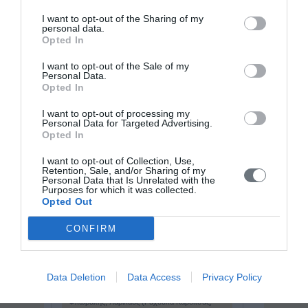
θεάτρου. Γεννήθηκε στο Σαν Τζιάνο, στις
I want to opt-out of the Sharing of my
όχθες της λίμνης Ματζιόρε, σε μια εργατική
personal data.
οικογένεια με δημοκρατική και αντιφασιστική
Opted In
παράδοση. Προικισμένος ...
I want to opt-out of the Sale of my
Personal Data.
Opted In
I want to opt-out of processing my
Personal Data for Targeted Advertising.
Opted In
Παγκόσμιο Βιογραφικό Λεξικό
I want to opt-out of Collection, Use,
« Προηγούμενη
Retention, Sale, and/or Sharing of my
Φλασελιέρ (Flaceliere), Ρομπέρ (1905 - 1982)
Personal Data that Is Unrelated with the
Purposes for which it was collected.
Φλέμινγκ - Κουτσούρη, Αμαλία
Opted Out
(Κωνσταντινούπολη, 1912 - Αθήνα, 1986)
Φλέμινγκ (Fleming), σερ Αλεξάντερ (1881 -
1955)
Φλέμμινγκ (Flemming), Βάλτερ (1843 - 1915)
CONFIRM
Φλόρεϋ (Florey), σερ Χάουαρντ Ουώλτερ -
βαρόνος (1898 - 1968)
Φλορόφσκι, Γιούρι Βασίλιεβιτς (1893 - 1977)
Φλωμπέρ (Flaubert), Γκυστάβ (1821 - 1880)
Data Deletion
Data Access
Privacy Policy
Φλωρά - Καράβια, Θάλεια (Σιάτιστα, 1871 -
Αθήνα, 1960)
Φλωράκης, Χαρίλαος (Ραχούλα Καρδίτσας,