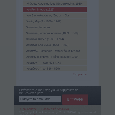
1914)
Φλώρος, Κωνσταντίνος (Θεσσαλονίκη, 1930)
Φο (Fo), Ντάριο (1926)
Φοίνιξ ο Κολοφώνιος (3ος αι. π.Χ.)
Φοκίν, Μιχαήλ (1880 - 1942)
Φοντάνα (Fontana)
Φοντάνα (Fontana), Λούτσιο (1899 - 1968)
Φοντάνα, Κάρλο (1638 - 1714)
Φοντάνα, Ντομένικο (1543 - 1607)
Φοντενέλ (Fontenelle), Μπερνάρ λε Μποβιέ
(Le Bovyer) ντε- (1657 - 1757)
Φοντέυν (Fonteyn), νταίημ Μαργκό (1919 -
1991)
Φορμίων ( ; - περ. 428 π.Χ.)
Φορμόσος (περ. 816 - 896)
Επόμενη »
Εισάγετε το e-mail σας για να λαμβάνετε τις
ενημερώσεις μας:
Όροι Χρήσης
|
Προσωπικά Δεδομένα
© Copyright ekdotikeathenon.gr 2012-2013 All rights reserved