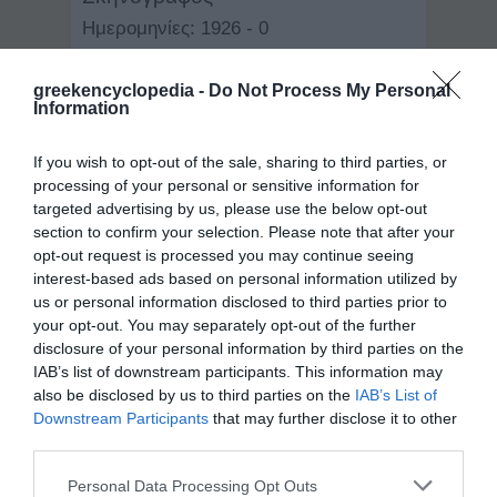
Ημερομηνίες: 1926 - 0
greekencyclopedia -
Do Not Process My Personal
Information
If you wish to opt-out of the sale, sharing to third parties, or
processing of your personal or sensitive information for
targeted advertising by us, please use the below opt-out
section to confirm your selection. Please note that after your
opt-out request is processed you may continue seeing
interest-based ads based on personal information utilized by
us or personal information disclosed to third parties prior to
your opt-out. You may separately opt-out of the further
disclosure of your personal information by third parties on the
IAB’s list of downstream participants. This information may
Δείγμα λήμματος:
also be disclosed by us to third parties on the
IAB’s List of
Downstream Participants
that may further disclose it to other
Φο (Fo), Ντάριο (1926). Ιταλός συγγραφέας,
σκηνοθέτης, ηθοποιός, σκηνογράφος και
third parties.
ενδυματολόγος από τους κυριότερους
θεατρανθρώπους του σύγχρονου ιταλικού
Personal Data Processing Opt Outs