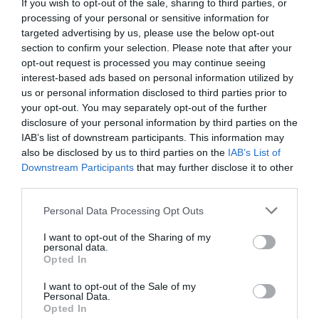
If you wish to opt-out of the sale, sharing to third parties, or
Επάγγελμα: Ποιητής, Φιλόλογος
processing of your personal or sensitive information for
Ημερομηνίες: 276 -
targeted advertising by us, please use the below opt-out
Δείγμα λήμματος:
section to confirm your selection. Please note that after your
opt-out request is processed you may continue seeing
Ευφορίων (Χαλκίδα, 276 / 275 - Αντιόχεια ή
interest-based ads based on personal information utilized by
Απάμεια, ; π.Χ.). Ποιητής και φιλόλογος της
us or personal information disclosed to third parties prior to
αλεξανδρινής εποχής. Γιος του
your opt-out. You may separately opt-out of the further
Πολύμνηστου, σπούδασε, κυρίως
disclosure of your personal information by third parties on the
φιλοσοφία, στην Αθήνα. Νέος απέκτησε
IAB’s list of downstream participants. This information may
πλούτη από τη συμβίωση του με τη Νίκαια ,
την ηλικιωμένη χήρα του Μακεδόνα διοικητή
also be disclosed by us to third parties on the
IAB’s List of
της Χαλκίδας Αλέξανδρου* (γιου του ...
Downstream Participants
that may further disclose it to other
third parties.
Personal Data Processing Opt Outs
I want to opt-out of the Sharing of my
personal data.
Opted In
Παγκόσμιο Βιογραφικό Λεξικό
« Προηγούμενη
I want to opt-out of the Sale of my
Personal Data.
Ευστάθιος Θεσσαλονίκης (ο Κατάφλωρος)
Opted In
(Κωνσταντινούπολη, 1115 ; - Θεσσαλονίκη,
Ευστράτιος Νικαίας (περ. 1050 - περ. - 1120)