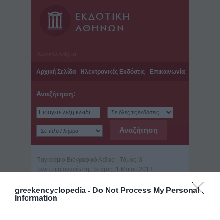
Δωρεάν Δείγμα
Αρχική Σελίδα
Ηλεκτρονικές Εκδόσεις
Επικοινωνία
Αναζήτηση:
Παγκόσμιο Βιογραφικό Λεξικό - Τόμος: 3 -
Τελευταία ανανέωση: Τετάρτη, 1 Μαΐου 2013
Ευφορίων (Χαλκίδα, 276 /
greekencyclopedia -
Do Not Process My Personal
275 - Αντιόχεια ή Απάμεια, ;
Information
π.Χ.)