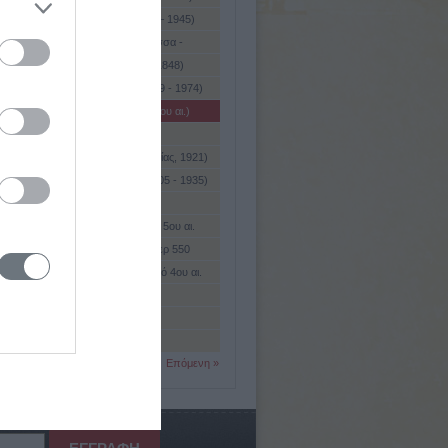
Aston), Φράνσις Ουίλλιαμ (1877 – 1945)
Astor), Νάνσυ Ουίτσερ, υποκόμισσα -
 1964)
Astor), Τζων Τζαίηκομπ (1763 - 1848)
ας (Asturias). Μιγκέλ ?νχελ (1899 - 1974)
ς, Μιχαήλ (τέλη 13ου - αρχές 14ου αι.)
γιαννος (β' μισό 18ου αι)
ίδης, Νίκος ('Ακκερμαν Βεσσαραβίας, 1921)
(Astrid) (Σοφί - Λουίζ - Τυρά) (1905 - 1935)
(Astruc), Αλεξάντρ (1923)
λος ή Αστύλος (τέλη 6ου - α' μισό 5ου αι.
ς (ή Αστυίγας ή Ασπάδας) ( ; - περ 550
ξ ή Αστυδάμας ο Μιλήσιος (α' μισό 4ου αι.
ας (4ος αι. π.Χ.)
ας ο Μιλήσιος
ης (2ος αι. π.Χ.)
Επόμενη »