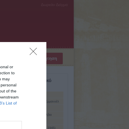
Δωρεάν Δείγμα
sonal or
ection to
ou may
σμιο Βιογραφικό Λεξικό
 personal
ύμενη
out of the
, Φρανκ Άμπνεϋ
 downstream
ε λα Βιζερί (Astier de la Vigerie), Εμμανυέλ
B’s List of
900 - 1969)
ος
 Ουώρνερ (Ashton - Warner), Σύλβια
Ashton), Φρέντερικ (1904 - 1988)
Aston), Φράνσις Ουίλλιαμ (1877 - 1945)