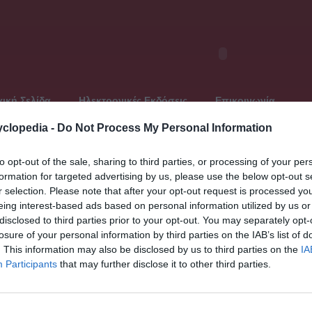
ική Σελίδα
Ηλεκτρονικές Εκδόσεις
Επικοινωνία
clopedia -
Do Not Process My Personal Information
to opt-out of the sale, sharing to third parties, or processing of your per
formation for targeted advertising by us, please use the below opt-out s
Τελευταία ανανέωση: Παρασκευή, 21 Ιουνίου 2013
r selection. Please note that after your opt-out request is processed y
Παγκό
 13ου - αρχές 14ου αι.)
eing interest-based ads based on personal information utilized by us or
« Προηγο
disclosed to third parties prior to your opt-out. You may separately opt-
Άστιγξ
losure of your personal information by third parties on the IAB’s list of
Αστιέ ντ
. This information may also be disclosed by us to third parties on the
IA
ντ - (1
Αστόλφ
Participants
that may further disclose it to other third parties.
Άστον -
 14ου αι.). Βυζαντινός αγιογράφος από τους
(1908)
Άστον (
ριόδου. Τοιχογράφησε μαζί με τον επίσης αγιογράφο
υ (΄Αγιος Κλήμης) στην Αχρίδα (1295), του Αγίου Νικήτα
Άστον (