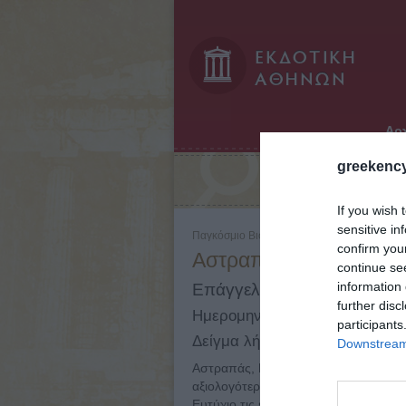
Αρχ
greekency
Αναζήτηση:
If you wish 
sensitive in
Παγκόσμιο Βιογραφικό Λεξικό - Τόμος: 2 - 
confirm you
Αστραπάς, Μιχαήλ (τέλη
continue se
information 
Επάγγελμα: Αγιογράφος
further disc
Ημερομηνίες: -
participants
Δείγμα λήμματος:
Downstream 
Αστραπάς, Μιχαήλ (τέλη 13ου - αρχές
αξιολογότερους της Παλαιολόγειας πε
Ευτύχιο τις εκκλησίες της Περιβλέπτο