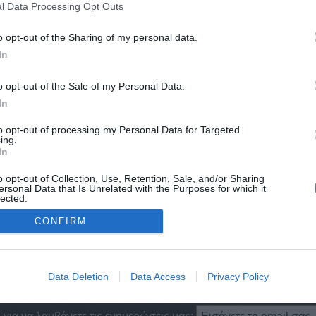
l Data Processing Opt Outs
7 - 8), του ...
Άστον (
Άστορ (
o opt-out of the Sharing of my personal data.
(1879 -
Άστορ (
In
Αστούρι
Αστραπά
o opt-out of the Sale of my Personal Data.
Αστραπό
In
Αστρειν
Αστρίντ 
to opt-out of processing my Personal Data for Targeted
ing.
Αστρύκ 
In
Άστυ(λ)
π.Χ.)
Αστυάγη
o opt-out of Collection, Use, Retention, Sale, and/or Sharing
ersonal Data that Is Unrelated with the Purposes for which it
π.Χ.)
Αστυάνα
lected.
π.Χ.)
Αστυδάμ
Out
CONFIRM
Αστυδάμ
Αστυμήδ
Data Deletion
Data Access
Privacy Policy