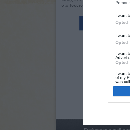
Persona
στο Τσούτσερ (κοντά στα Σκόπια) (130
I want t
Opted 
I want t
Opted 
I want 
Advertis
Opted 
I want t
of my P
was col
Opted 