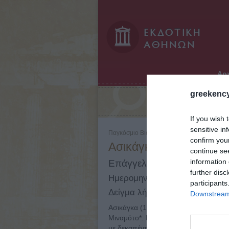
Αρχ
greekency
Αναζήτηση:
If you wish 
sensitive in
Παγκόσμιο Βιογραφικό Λεξικό - Τόμος: 2 - 
confirm you
Ασικάγκα (1336 - 1573
continue se
information 
Επάγγελμα: Πλούσια οικογέ
further disc
Ημερομηνίες: 1336 - 1573
participants
Δείγμα λήμματος:
Downstream 
Ασικάγκα (1336 - 1573) Μεγάλη ιαπω
Μιναμότο*. Κυριάρχησε στη μεσαιωνι
με δεκαπέντε εκπροσώπους της που π