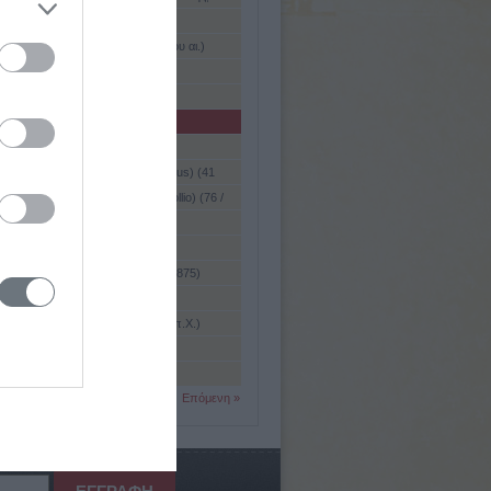
Μελένικο, 1913)
ρ. 352 - 427 μ.Χ.)
ς, Σάββας (τέλη 12ου - αρχές 13ου αι.)
σάς (1272 - 1333)
σάς Ζαντέ (1400 - περ. 1486)
α (1336 - 1573)
(Asimov), Ισαάκ (1920 - 1992)
 Γάλλος, Γάιος (Gaius Asinius Gallus) (41
3 μ.Χ.)
Πολλίων, Γάιος (Gaius Asinius Pollio) (76 /
- 4 / 5 μ.Χ.)
 Σάμιος (6ος αι π.Χ.)
ι (Askanien) (12ος - 20ός αι.)
μπι (Ascasubi), Ιλάριο (1807 - 1875)
υ, Βλαντιμίρ Νταβίντοβιτς (1937)
ης ή Αισχητάδης (β' μισό 4ου αι. π.Χ.)
, Θεόδωρος ( ; - 1908)
ιάδης
Επόμενη »