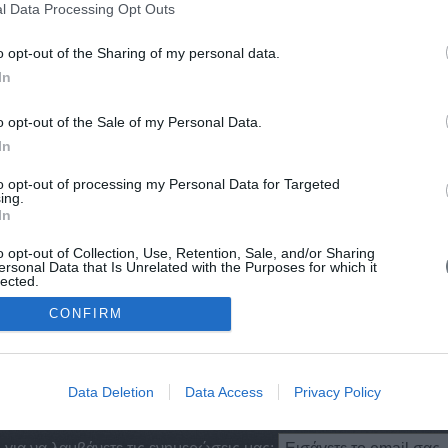
l Data Processing Opt Outs
1872 - 
 των Ασικάγκα ...
Ασί (πε
Ασιδηνό
o opt-out of the Sharing of my personal data.
Ασίκ πα
In
Ασίκ πα
Ασικάγκ
o opt-out of the Sale of my Personal Data.
Ασίμωφ 
In
Ασίνιος
π.Χ. - 3
Ασίνιος 
to opt-out of processing my Personal Data for Targeted
ing.
75 π.Χ. 
Άσιος ο
In
Ασκάνιο
Ασκασού
o opt-out of Collection, Use, Retention, Sale, and/or Sharing
ersonal Data that Is Unrelated with the Purposes for which it
Ασκενάζ
lected.
Ασκητάδ
Out
CONFIRM
Ασκητής
Ασκληπ
Data Deletion
Data Access
Privacy Policy