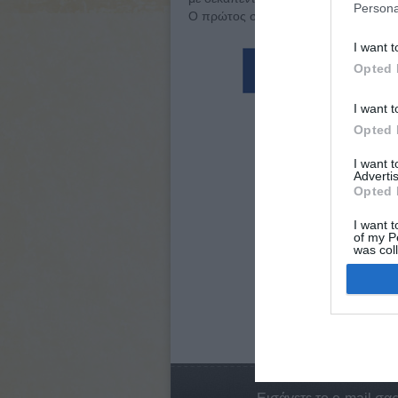
Persona
Ο πρώτος σογκούν από την οικογένεια
I want t
Opted 
I want t
Opted 
I want 
Advertis
Opted 
I want t
of my P
was col
Opted 