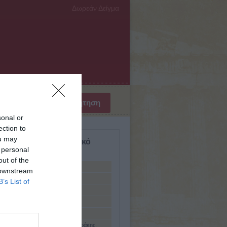
Δωρεάν Δείγμα
sonal or
ection to
ou may
σμιο Βιογραφικό Λεξικό
 personal
ύμενη
out of the
όπουλος, Παναγιώτης
 downstream
όπουλος, Πανάγος
B’s List of
όπουλος, Πέτρος
όπουλος, Σωτήριος
ύλας ( ; - 1826)
δης, Κωνσταντίνος (Καλλίπολη Θράκης,