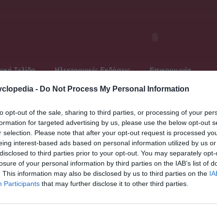
ική Σελίδα
Ηλεκτρονικές Εκδόσεις
Επικοινωνία
clopedia -
Do Not Process My Personal Information
to opt-out of the sale, sharing to third parties, or processing of your per
formation for targeted advertising by us, please use the below opt-out s
Τελευταία ανανέωση: Πέμπτη, 20 Ιουνίου 2013
r selection. Please note that after your opt-out request is processed y
Παγκό
)
eing interest-based ads based on personal information utilized by us or
« Προηγο
disclosed to third parties prior to your opt-out. You may separately opt-
νεια
Ασημακ
losure of your personal information by third parties on the IAB’s list of
Ασημακ
. This information may also be disclosed by us to third parties on the
IA
Ασημακ
Participants
that may further disclose it to other third parties.
Ασημακ
νική οικογένεια προερχόμενη από τον οίκο των
Ασημακο
κή ιστορία της Ιαπωνίας για περισσότερα από 200 χρόνια
ήραν τον τίτλο του «σογκούν» (στρατιωτικός ηγεμόνας).
Ασημιά