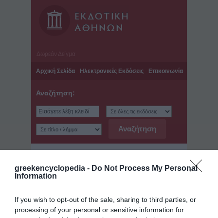
Δωρεάν Δείγμα
Αρχική Σελίδα
Ηλεκτρονικές Εκδόσεις
Επικοινωνία
Αναζήτηση:
Παγκόσμιο Βιογραφικό Λεξικό - Τόμος: 1 -
greekencyclopedia -
Do Not Process My Personal
Τελευταία ανανέωση: Πέμπτη, 23 Μαΐου 2013
Information
Αντωνίου, Γεώργιος. Από
τη Σπάρτη
If you wish to opt-out of the sale, sharing to third parties, or
Επάγγελμα: Αγωνιστής
processing of your personal or sensitive information for