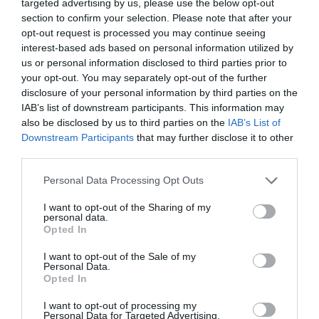
targeted advertising by us, please use the below opt-out
Ημερομηνίες: -
section to confirm your selection. Please note that after your
Δείγμα λήμματος:
opt-out request is processed you may continue seeing
interest-based ads based on personal information utilized by
Αντωνίου, Γεώργιος. Από τη Σπάρτη.
us or personal information disclosed to third parties prior to
Πολέμησε υπό τις διαταγές διαφόρων
Πελοποννησίων οπλαρχηγών καθώς και του
your opt-out. You may separately opt-out of the further
ναυάρχου Κόχραν*. Μετά το τέλος του
disclosure of your personal information by third parties on the
Αγώνα υπηρέτησε στη Χωροφυλακή. ...
IAB’s list of downstream participants. This information may
also be disclosed by us to third parties on the
IAB’s List of
Downstream Participants
that may further disclose it to other
third parties.
Personal Data Processing Opt Outs
Παγκόσμιο Βιογραφικό Λεξικό
I want to opt-out of the Sharing of my
personal data.
« Προηγούμενη
Opted In
Αντωνίου, Αθανάσιος (ή Καλαντζής)
Αντωνίου, Ανδρέας (1797 - ; )
I want to opt-out of the Sale of my
Personal Data.
Αντωνίου, Ανδρέας (1801 - ; )
Opted In
Αντωνίου, Αντώνιος
Αντωνίου, Αποστόλης. Από τα Άγραφα
I want to opt-out of processing my
Personal Data for Targeted Advertising.