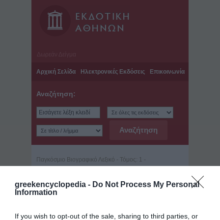
Δωρεάν Δείγμα
Αρχική Σελίδα
Ηλεκτρονικές Εκδόσεις
Επικοινωνία
Αναζήτηση:
Παγκόσμιο Βιογραφικό Λεξικό - Τόμος: 1 -
Τελευταία ανανέωση: Πέμπτη, 23 Μαΐου 2013
Αντωνίου, Δημήτριος (περ.
greekencyclopedia -
Do Not Process My Personal
Information
1800 - ; )
Επάγγελμα: Αγωνιστής
If you wish to opt-out of the sale, sharing to third parties, or