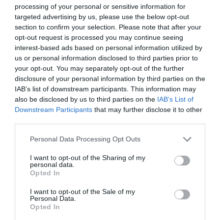
Ημερομηνίες: 1800 -
processing of your personal or sensitive information for
targeted advertising by us, please use the below opt-out
Δείγμα λήμματος:
section to confirm your selection. Please note that after your
Αντωνίου, Δημήτριος (περ. 1800 - ; ). Από
opt-out request is processed you may continue seeing
τη Μακρακώμη. Πολέμησε σε όλη τη
interest-based ads based on personal information utilized by
διάρκεια του Αγώνα υπό τις διαταγές των
us or personal information disclosed to third parties prior to
Κώστα Βελή*, Ιωάννη Φραγκίστα, Γεωργίου
your opt-out. You may separately opt-out of the further
Καραϊσκάκη* και Νικολάου Κοντογιάννη στο
disclosure of your personal information by third parties on the
Καρπενήσι και στην Καλιακούδα (1823),
IAB’s list of downstream participants. This information may
στην Άμπλιανη (1824), στο Νεόκαστρο
also be disclosed by us to third parties on the
IAB’s List of
(1825) κ.α. ...
Downstream Participants
that may further disclose it to other
third parties.
Personal Data Processing Opt Outs
I want to opt-out of the Sharing of my
personal data.
Παγκόσμιο Βιογραφικό Λεξικό
Opted In
« Προηγούμενη
I want to opt-out of the Sale of my
Αντωνίου, Γαρύφαλλος
Personal Data.
Αντωνίου, Γεώργιος (1794 - ; )
Opted In
Αντωνίου, Γεώργιος (ή Τζαπράζης)