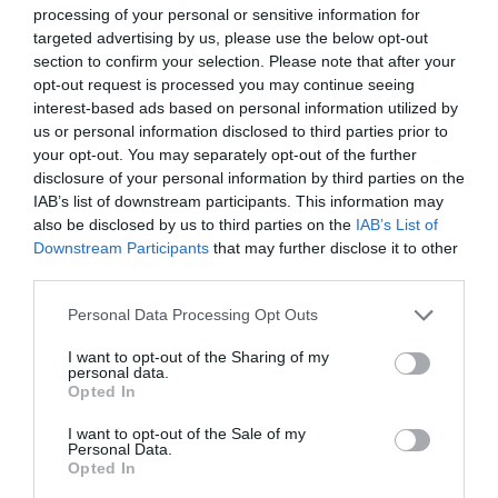
Ημερομηνίες: -
processing of your personal or sensitive information for
targeted advertising by us, please use the below opt-out
Δείγμα λήμματος:
section to confirm your selection. Please note that after your
Αντίγονος Β' ο Δώσων (263 - 221 π.Χ.).
opt-out request is processed you may continue seeing
Βασιλιάς της Μακεδονίας (229 - 221),
interest-based ads based on personal information utilized by
ανιψιός του Αντίγονου Α'* του Γονατά. Μετά
us or personal information disclosed to third parties prior to
το θάνατο του βασιλιά Δημήτριου Β'*, ο
your opt-out. You may separately opt-out of the further
Αντίγονος ανέλαβε την επιτροπεία του
disclosure of your personal information by third parties on the
ανήλικου γιου του τελευταίου Φίλιππου
IAB’s list of downstream participants. This information may
(Ε')*. Η Μακεδονία αντιμετώπιζε τότε
also be disclosed by us to third parties on the
IAB’s List of
εισβολές των Δαρδανών καθώς και ...
Downstream Participants
that may further disclose it to other
third parties.
Personal Data Processing Opt Outs
I want to opt-out of the Sharing of my
personal data.
Παγκόσμιο Βιογραφικό Λεξικό
Opted In
« Προηγούμενη
I want to opt-out of the Sale of my
Αντιγένης (β' μισό 4ου αι. π.Χ.)
Personal Data.
Αντιγένης ο Αθηναίος (5ος αι. π.Χ.)
Opted In
Αντίγνωτος