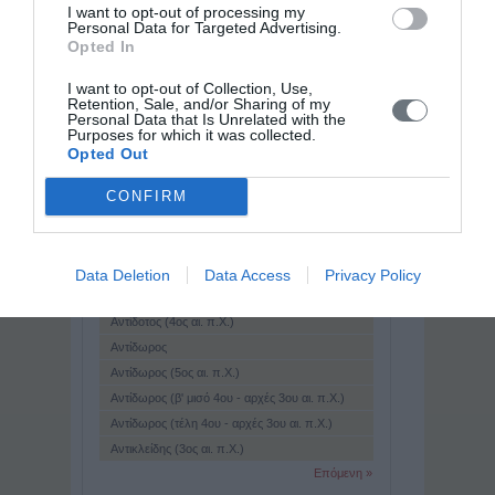
I want to opt-out of processing my
Αντίγνωτος (β' μισό 4ου αι. π.Χ.)
Personal Data for Targeted Advertising.
Αντίγνωτος (τέλη 1ου αι π.Χ. - αρχές 1ου αι.
Opted In
μ.Χ.)
Αντιγονίδαι (4ος - 2ος αι. π.Χ.)
I want to opt-out of Collection, Use,
Αντίγονος
Retention, Sale, and/or Sharing of my
Personal Data that Is Unrelated with the
Αντίγονος (α' μισό 1ου αι. μ.Χ.)
Purposes for which it was collected.
Αντίγονος (εβρ. όν. Ματταθίας) (1ος αι. π.Χ.)
Opted Out
Αντίγονος Α' ο Γονατάς (319 - 239 π.Χ.)
CONFIRM
Αντίγονος Β' ο Δώσων (263 - 221 π.Χ.)
Αντίγονος ο Μακεδών (α' μισό 3ου αι. π.Χ.)
Αντίγονος ο Μονόφθαλμος ή Κύκλωψ (περ.
382 - 301 π.Χ.)
Αντίγονος. (;)
Data Deletion
Data Access
Privacy Policy
Αντίγονοςο Καρύστιος (3ος αι. π.Χ.)
Αντίδοτος (4ος αι. π.Χ.)
Αντίδωρος
Αντίδωρος (5ος αι. π.Χ.)
Αντίδωρος (β' μισό 4ου - αρχές 3ου αι. π.Χ.)
Αντίδωρος (τέλη 4ου - αρχές 3ου αι. π.Χ.)
Αντικλείδης (3ος αι. π.Χ.)
Επόμενη »