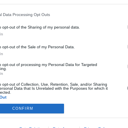
Δυτικής
Αλέξανδ
βασιλέω
Αλέξανδ
l Data Processing Opt Outs
έφεραν 
Αλέξανδ
Μολδαβ
έφεραν 
Αλέξανδ
o opt-out of the Sharing of my personal data.
Βλαχίας
(Μαραθό
Αλέξανδ
In
1876 - 
Αλέξανδ
1827 - 
Αλέξανδ
(Χαλκηδόνα, 1876 - Κέρκυρα, 1942). Ο πρώτος
o opt-out of the Sale of my Personal Data.
Αλέξανδ
ου και Νοτίου Αμερικής (1922 - 1930). Ο Αλέξανδρος
In
άλκης και το 1917 έγινε τιτουλάριος επίσκοπος
Αλέξανδ
8) το Οικουμενικό Πατριαρχείο ...
to opt-out of processing my Personal Data for Targeted
Αλέξανδ
ing.
Αλέξανδ
In
1506)
Αλέξανδ
o opt-out of Collection, Use, Retention, Sale, and/or Sharing
Αλέξανδ
ersonal Data that Is Unrelated with the Purposes for which it
Αλέξανδ
lected.
Out
Αλέξανδ
CONFIRM