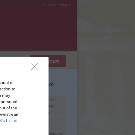
Δωρεάν Δείγμα
sonal or
σμιο Βιογραφικό Λεξικό
ection to
ύμενη
ou may
ρόγιαννος ή Αλεξανδρής), Ιωάννης ( ; -
 personal
δρόπουλος, Μήτσος (Αμαλιάδα, 1924)
out of the
δρόπουλος. Επώνυμο φιλικών και
 downstream
τών του 1821
ρος ( ; - 358 π.Χ.)
B’s List of
ρος ( ; - 913)
δρος (Alexander). ΄Ονομα οκτώ παπών της