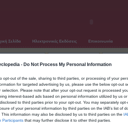
ική Σελίδα
Ηλεκτρονικές Εκδόσεις
Επικοινωνία
clopedia -
Do Not Process My Personal Information
Τελευταία ανανέωση: Δευτέρα, 13 Μαΐου 2013
to opt-out of the sale, sharing to third parties, or processing of your per
Παγκό
μ. Δήμογλου) (Χαλκηδόνα, 1876 -
formation for targeted advertising by us, please use the below opt-out s
« Προηγο
r selection. Please note that after your opt-out request is processed y
Αλεξανδ
eing interest-based ads based on personal information utilized by us or
1824 ; )
Αλεξαν
disclosed to third parties prior to your opt-out. You may separately opt-
Αλεξαν
losure of your personal information by third parties on the IAB’s list of
αγωνισ
Αλέξανδ
. This information may also be disclosed by us to third parties on the
IA
Participants
that may further disclose it to other third parties.
Αλέξανδ
Αλέξαν