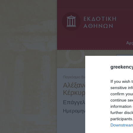
Αρχ
Αναζήτηση:
greekency
Παγκόσμιο Βιογραφικό Λεξικό - Τόμος: 1 - 
If you wish 
Αλέξανδρος (κοσμ. όνο
sensitive in
Κέρκυρα, 1942)
confirm you
continue se
Επάγγελμα: Αρχιεπίσκοπος
information 
Ημερομηνίες: 1876 - 1942
further disc
participants
Downstream 